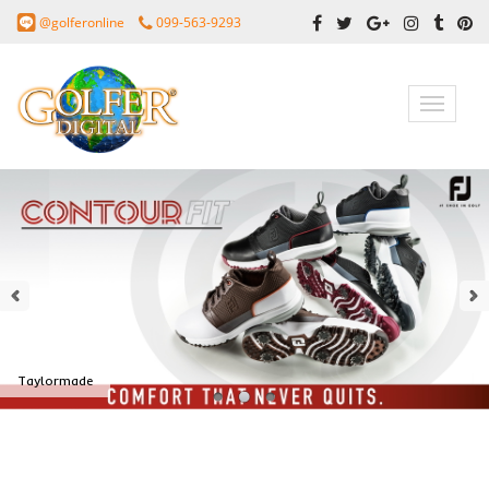
@golferonline
099-563-9293
Toggle
navigatio
Taylormade